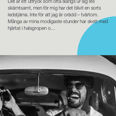
Det är ett uttryck som ofta slängs ur sig lite
skämtsamt, men för mig har det blivit en sorts
ledstjärna. Inte för att jag är orädd – tvärtom.
Många av mina modigaste stunder har skett med
hjärtat i halsgropen o…