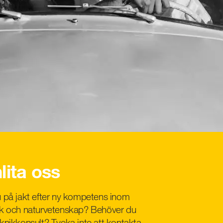
lita oss
u på jakt efter ny kompetens inom
ik och naturvetenskap? Behöver du
knikkonsult? Tveka inte att kontakta