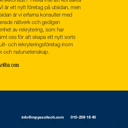
Vi är ett nytt företag på utsidan, men
sidan är vi erfarna konsulter med
lerade nätverk och gedigen
enhet av rekrytering, som har
mt oss för att skapa ett nytt sorts
lt- och rekryteringsföretag inom
ik och naturvetenskap.
nlita oss
info@mpyascitech.com
010-209 16 40