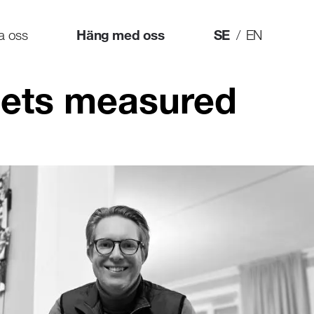
ta oss
Häng med oss
SE
/
EN
 gets measured