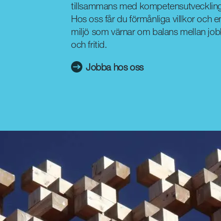
tillsammans med kompetensutvecklin
Hos oss får du förmånliga villkor och e
miljö som värnar om balans mellan jo
och fritid.
Jobba hos oss