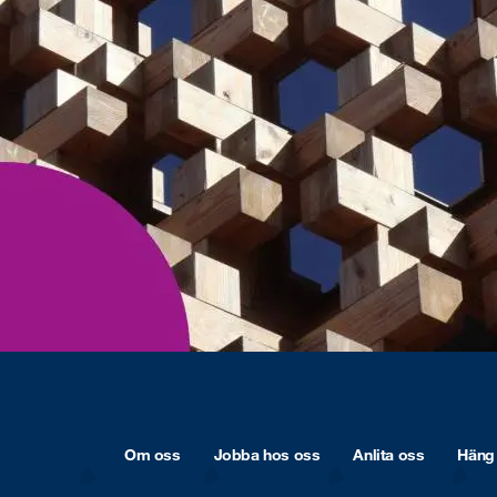
Om oss
Jobba hos oss
Anlita oss
Häng