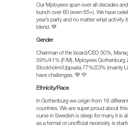
Our Mployees span over all decades an
bunch over 60 (even 65+). We have celeb
year’s party and no matter what activity 
blend. 💚
Gender
Chairman of the board/CEO 50%, Man
59%/41% (F/M), Mployees Gothenburg 2
Stockholm/Uppsala 77%/23% (mainly Life 
have challenges. 💚 💛
Ethnicity/Race
In Gothenburg we origin from 16 differen
countries. We are super proud about this
curve in Swedish is steep for many it is a
as a formal or unofficial necessity is star