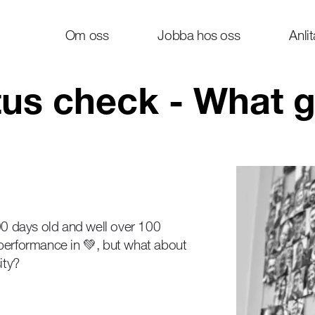
Om oss
Jobba hos oss
Anli
atus check - What
0 days old and well over 100
 performance in 💚, but what about
ity?