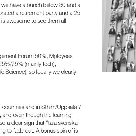
d we have a bunch below 30 and a
rated a retirement party and a 25
it is awesome to see them all
agement Forum 50%, Mployees
5%/75% (mainly tech),
Science), so locally we clearly
t countries and in Sthlm/Uppsala 7
, and even though the learning
lso a clear sign that “tala svenska”
ting to fade out. A bonus spin of is