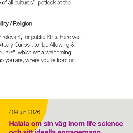
 of all cultures”- potlock at the
lity / Religion
 relevant, for public KPIs. Here we
citedly Curios”, to “be Allowing &
you are”, which set a welcoming
o you are, where you’re from or
/ 04 jun 2026
Halala om sin väg inom life science
och sitt ideella engagemang