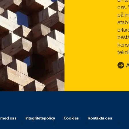
oss. 
på in
etab
erfar
bestä
konsu
tekn
A
 med oss
Integritetspolicy
Cookies
Kontakta oss