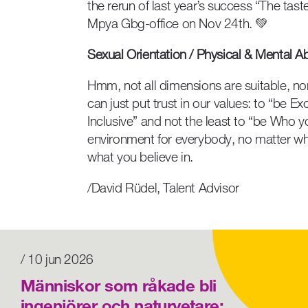
the rerun of last year’s success “The taste
Mpya Gbg-office on Nov 24th. 💚
Sexual Orientation / Physical & Mental Abi
Hmm, not all dimensions are suitable, nor
can just put trust in our values: to “be Ex
Inclusive” and not the least to “be Who 
environment for everybody, no matter wh
what you believe in.
/David Rüdel, Talent Advisor
/ 10 jun 2026
Människor som råkade bli
ingenjörer och naturvetare: