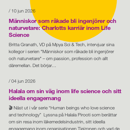
/ 10 jun 2026
Människor som råkade bli ingenjörer och
naturvetare: Charlotts karriär inom Life
Science
Britta Granath, VD på Mpya Sci & Tech, intervjuar sina
kollegor i serien "Människor som råkade bli ingenjörer
och naturvetare" – om passion, profession och allt
däremellan. Det börjar…
/ 04 jun 2026
Halala om sin väg inom life science och sitt
ideella engagemang
🎬 Näst ut i vår serie “Human beings who love science
and technology” Lyssna på Halala Pirooti som berättar
om sin resa inom läkemedelsindustrin, sitt ideella
engagemang inom organisationen Tjejzonen och vad de