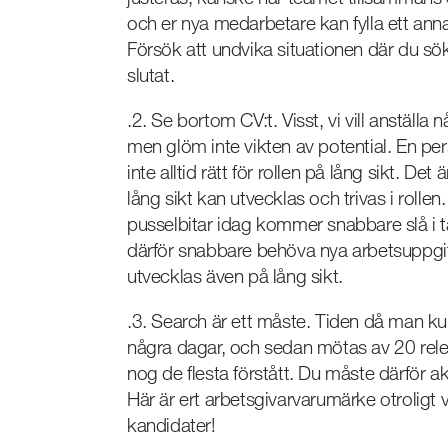
och er nya medarbetare kan fylla ett an
Försök att undvika situationen där du sö
slutat.
.2. Se bortom CV:t. Visst, vi vill anställa 
men glöm inte vikten av potential. En per
inte alltid rätt för rollen på lång sikt. Det
lång sikt kan utvecklas och trivas i rolle
pusselbitar idag kommer snabbare slå i 
därför snabbare behöva nya arbetsuppgif
utvecklas även på lång sikt.
.3. Search är ett måste. Tiden då man k
några dagar, och sedan mötas av 20 relev
nog de flesta förstått. Du måste därför a
Här är ert arbetsgivarvarumärke otroligt vikt
kandidater!