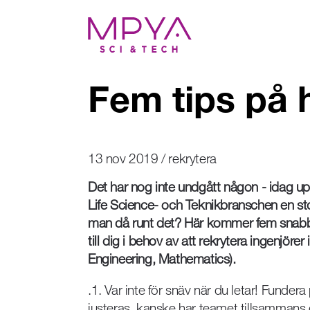
Fem tips på h
13 nov 2019 / rekrytera
Det har nog inte undgått någon - idag upp
Life Science- och Teknikbranschen en s
man då runt det? Här kommer fem snabba
till dig i behov av att rekrytera ingenjö
Engineering, Mathematics).
.1. Var inte för snäv när du letar! Funder
justeras, kanske har teamet tillsammans