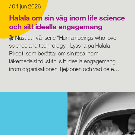
/ 04 jun 2026
Halala om sin väg inom life science
och sitt ideella engagemang
🎬 Näst ut i vår serie “Human beings who love
science and technology” Lyssna på Halala
Pirooti som berättar om sin resa inom
läkemedelsindustrin, sitt ideella engagemang
inom organisationen Tjejzonen och vad de e…