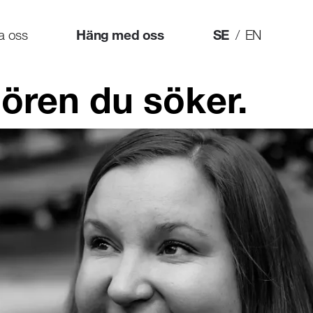
ta oss
Häng med oss
SE
/
EN
jören du söker.