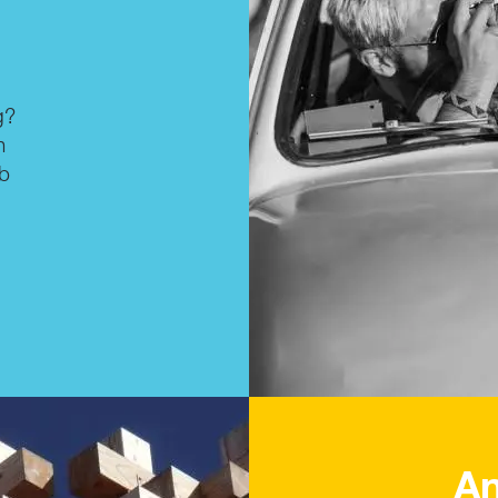
g?
n
bb
An