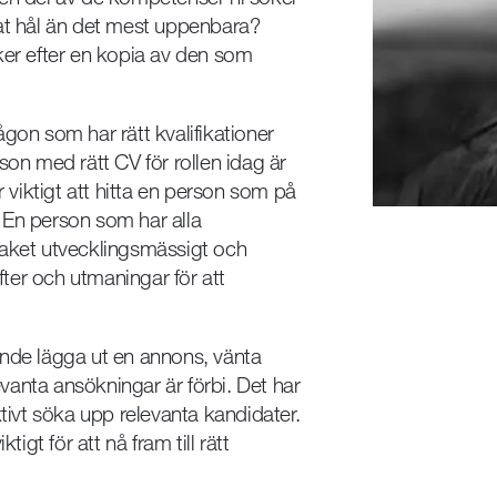
nat hål än det mest uppenbara?
ker efter en kopia av den som
någon som har rätt kvalifikationer
son med rätt CV för rollen idag är
 är viktigt att hitta en person som på
n. En person som har alla
taket utvecklingsmässigt och
ter och utmaningar för att
unde lägga ut en annons, vänta
anta ansökningar är förbi. Det har
ktivt söka upp relevanta kandidater.
igt för att nå fram till rätt