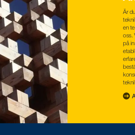
Är d
tekn
en te
oss. 
på in
etab
erfar
bestä
konsu
tekn
A