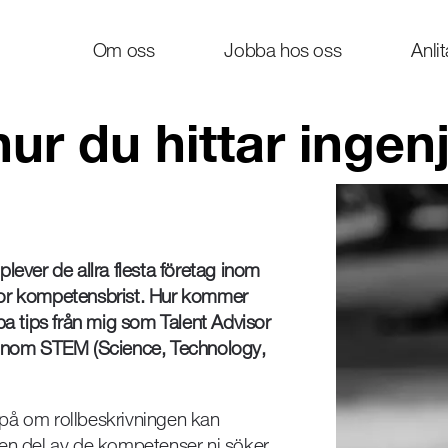
Om oss
Jobba hos oss
Anli
ur du hittar ingen
lever de allra flesta företag inom
tor kompetensbrist. Hur kommer
 tips från mig som Talent Advisor
rer inom STEM (Science, Technology,
a på om rollbeskrivningen kan
 en del av de kompetenser ni söker